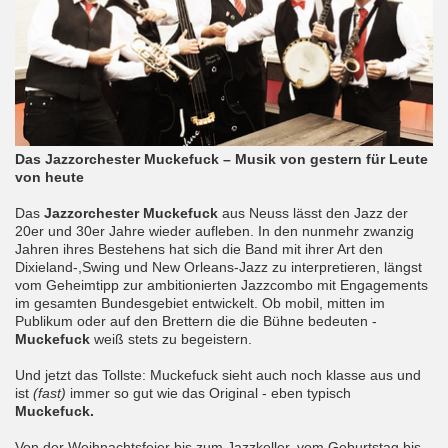
Das Jazzorchester Muckefuck – Musik von gestern für Leute
von heute
Das
Jazzorchester Muckefuck
aus Neuss lässt den Jazz der
20er und 30er Jahre wieder aufleben. In den nunmehr zwanzig
Jahren ihres Bestehens hat sich die Band mit ihrer Art den
Dixieland-,Swing und New Orleans-Jazz zu interpretieren, längst
vom Geheimtipp zur ambitionierten Jazzcombo mit Engagements
im gesamten Bundesgebiet entwickelt. Ob mobil, mitten im
Publikum oder auf den Brettern die die Bühne bedeuten -
Muckefuck
weiß stets zu begeistern.
Und jetzt das Tollste: Muckefuck sieht auch noch klasse aus und
ist
(fast)
immer so gut wie das Original - eben typisch
Muckefuck.
Von der Weihnachtsfeier bis zum Jazzkeller, vom Geburtstag bis